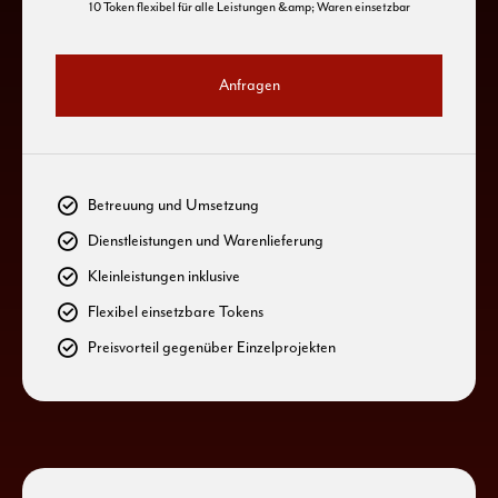
0
10 Token flexibel für alle Leistungen &amp; Waren einsetzbar
9
6
0
1
Anfragen
0
7
1
2
8
2
3
Betreuung und Umsetzung
Dienstleistungen und Warenlieferung
9
3
4
Kleinleistungen inklusive
0
Flexibel einsetzbare Tokens
4
5
Preisvorteil gegenüber Einzelprojekten
5
6
0
6
7