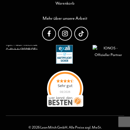
Warenkorb
Mehr über unsere Arbeit
Sehr gut
08/2026
Lean Mitch GmbH
hat
4.7
von
5
Sternen |
15
Lean Mitch
GmbH
Bewertungen
auf
werkenntdenBESTEN.de
© 2026 Lean Mitch GmbH. Alle Preise zzgl. MwSt.