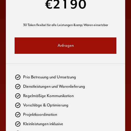
€
2
1
9
0
3
2
0
30 Token flexibel für alle Leistungen &amp; Waren einsetzbar
4
3
Anfragen
5
4
6
5
Prio Betreuung und Umsetzung
Dienstleistungen und Warenlieferung
7
6
Regelmäßige Kommunikation
8
7
Vorschläge & Optimierung
Projektkoordination
9
8
Kleinleistungen inklusive