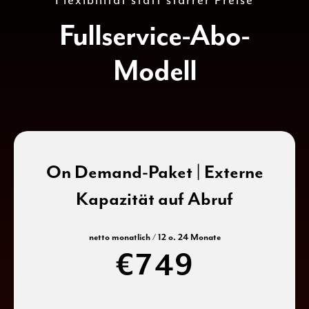
Flexibilität statt starrer Preise
1
3
Fullservice-Abo-
2
4
Modell
3
0
5
4
1
6
On Demand-Paket | Externe
5
2
7
Kapazität auf Abruf
6
3
8
netto monatlich / 12 o. 24 Monate
€
7
4
9
8
5
0