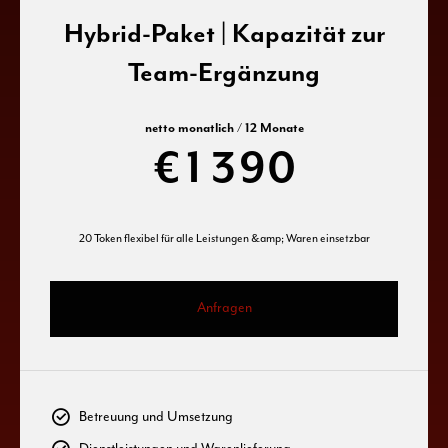
Hybrid-Paket | Kapazität zur
1
7
8
Team-Ergänzung
0
2
8
9
netto monatlich / 12 Monate
€
1
3
9
0
2
4
0
20 Token flexibel für alle Leistungen &amp; Waren einsetzbar
3
5
0
Anfragen
4
6
0
1
5
7
1
2
Betreuung und Umsetzung