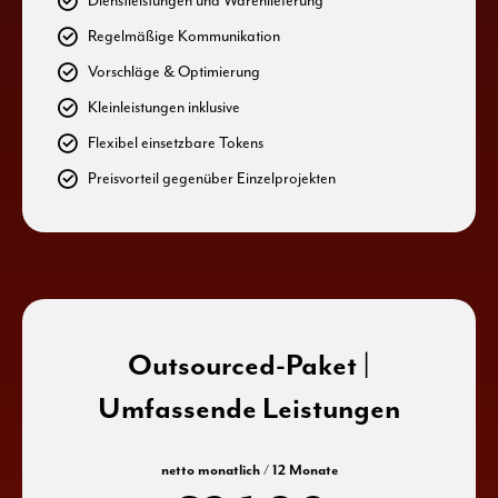
Dienstleistungen und Warenlieferung
6
8
2
3
Regelmäßige Kommunikation
7
9
Vorschläge & Optimierung
3
4
Kleinleistungen inklusive
8
0
Flexibel einsetzbare Tokens
4
5
Preisvorteil gegenüber Einzelprojekten
9
5
6
0
6
7
Outsourced-Paket |
0
7
8
Umfassende Leistungen
1
0
8
9
netto monatlich / 12 Monate