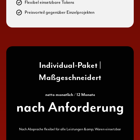
Flexibel einsetzbare Tokens
0
9
Preisvorteil gegenüber Einzelprojekten
0
Individual-Paket |
Maßgeschneidert
netto monatlich / 12 Monate
n
a
c
h
A
n
f
o
r
d
e
r
u
n
g
Nach Absprache flexibel für alle Leistungen &amp; Waren einsetzbar