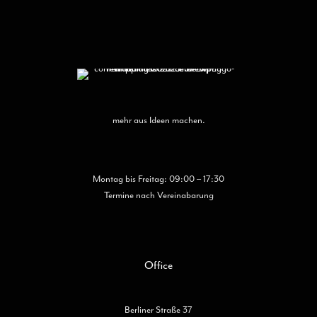
auf
der
Pro
gew
wer
mehr aus Ideen machen.
Montag bis Freitag: 09:00 – 17:30
Termine nach Vereinabarung
Office
Berliner Straße 37