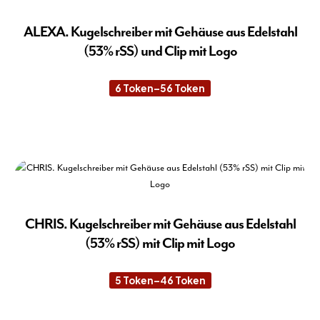
ALEXA. Kugelschreiber mit Gehäuse aus Edelstahl
(53% rSS) und Clip mit Logo
6
Token
–
56
Token
Preisspanne:
6 Token
bis
56 Token
Die
Pro
wei
meh
Var
auf.
Die
CHRIS. Kugelschreiber mit Gehäuse aus Edelstahl
Opt
(53% rSS) mit Clip mit Logo
kön
auf
5
Token
–
46
Token
Preisspanne:
der
5 Token
Pro
bis
46 Token
Die
gew