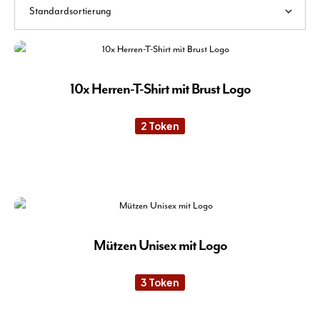
10x Herren-T-Shirt mit Brust Logo
2
Token
Die
Pro
wei
meh
Var
auf.
Mützen Unisex mit Logo
Die
Opt
3
Token
kön
auf
Die