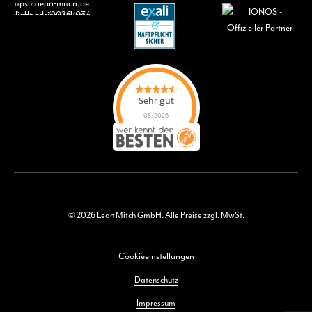
Sehr gut
08/2026
Lean Mitch GmbH
hat
4.7
von
5
Sternen |
15
Lean Mitch
GmbH
Bewertungen
auf
werkenntdenBESTEN.de
© 2026 Lean Mitch GmbH. Alle Preise zzgl. MwSt.
Cookieeinstellungen
Datenschutz
Impressum