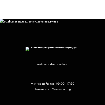
Var
auf.
Die
Opt
kön
auf
der
Pro
gew
wer
mehr aus Ideen machen.
Montag bis Freitag: 09:00 – 17:30
Termine nach Vereinabarung