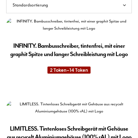
INFINITY. Bambusschreiber, tintenfrei, mit einer
graphit Spitze und langer Schreibleistung mit Logo
2
Token
–
14
Token
Preisspanne:
2 Token
bis
14 Token
Die
Pro
wei
meh
Var
auf.
Die
LIMITLESS. Tintenloses Schreibgerät mit Gehäuse
Opt
aus recycelt Aluminiumgehäuse (100% rAL) mit Logo