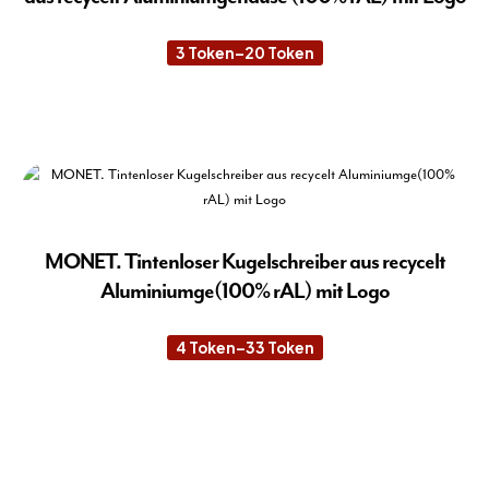
kön
auf
3
Token
–
20
Token
Preisspanne:
der
3 Token
Pro
bis
20 Token
Die
gew
Pro
wer
wei
meh
Var
auf.
Die
MONET. Tintenloser Kugelschreiber aus recycelt
Opt
Aluminiumge(100% rAL) mit Logo
kön
auf
4
Token
–
33
Token
Preisspanne:
der
4 Token
Pro
bis
33 Token
Die
gew
Pro
wer
wei
meh