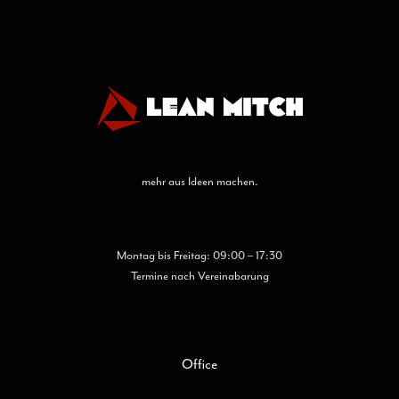
auf
der
Produktseite
gewählt
werden
mehr aus Ideen machen.
Montag bis Freitag: 09:00 – 17:30
Termine nach Vereinabarung
Office