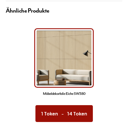
Ähnliche Produkte
Möbeldekorfolie Eiche SW380
Preisspanne:
1 Token
1
Token
14
Token
–
bis
14 Token
Dieses