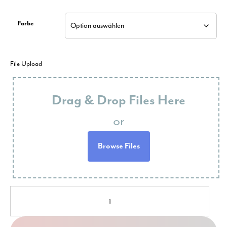
Farbe
File Upload
Drag & Drop Files Here
or
Browse Files
10x
Herren-
T-
Shirt