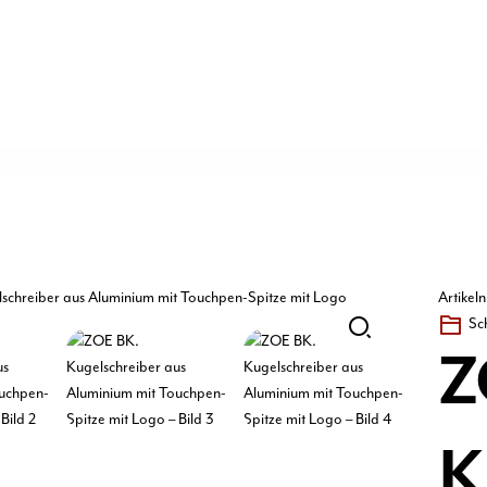
Artike
Sc
Z
K