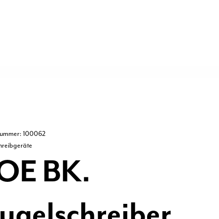
lnummer: 100062
hreibgeräte
OE BK.
ugelschreiber