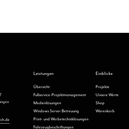
weist
mehrere
Varianten
auf.
Die
Optionen
können
auf
der
Produktseite
gewählt
Leistungen
Einblicke
werden
Übersicht
Projekte
7
Fullservice-Projektmanagement
Unsere Werte
ungen
Medienlösungen
Shop
Windows Server Betreuung
Warenkorb
Print- und Werbetechniklösungen
tch.de
Fahrzeugbeschriftungen