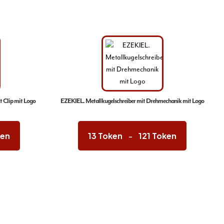
 Clip mit Logo
EZEKIEL. Metallkugelschreiber mit Drehmechanik mit Logo
Preisspanne:
Preisspanne
2 Token
13 Token
ken
13
Token
121
Token
–
bis
bis
15 Token
121 Token
Dieses
Dieses
Produkt
Produkt
weist
weist
mehrere
mehrere
Varianten
Varianten
auf.
auf.