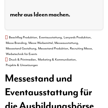
mehr aus Ideen machen.
Beachflag Produktion
,
Eventausstattung
,
Lanyards Produktion
,
Messe Branding
,
Messe Werbemittel
,
Messeausstattung
,
Messestand Gestaltung
,
Messestand Produktion
,
Recruiting Messe
,
Werbetechnik für Events
Druck & Printmedien
,
Marketing & Kommunikation
,
Projekte & Umsetzungen
Messestand und
Eventausstattung für
die Ausbildungsbörse