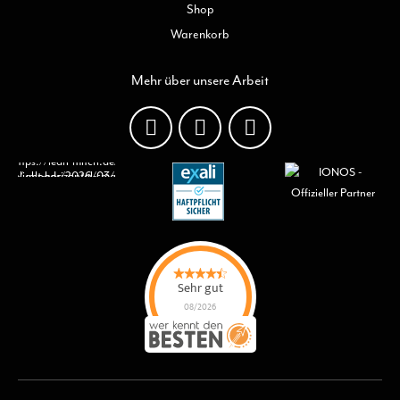
Shop
Warenkorb
Mehr über unsere Arbeit
Sehr gut
08/2026
Lean Mitch GmbH
hat
4.7
von
5
Sternen |
15
Lean Mitch
GmbH
Bewertungen
auf
werkenntdenBESTEN.de