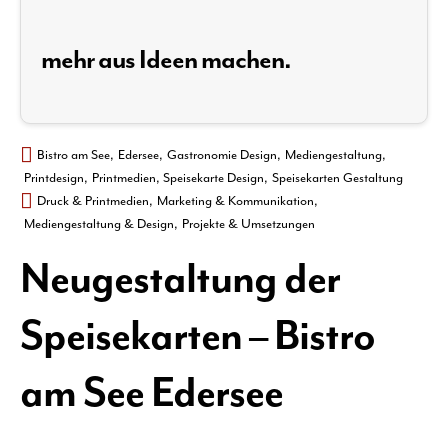
mehr aus Ideen machen.
Bistro am See
,
Edersee
,
Gastronomie Design
,
Mediengestaltung
,
Printdesign
,
Printmedien
,
Speisekarte Design
,
Speisekarten Gestaltung
Druck & Printmedien
,
Marketing & Kommunikation
,
Mediengestaltung & Design
,
Projekte & Umsetzungen
Neugestaltung der
Speisekarten – Bistro
am See Edersee