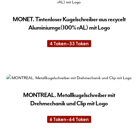
Var
auf.
Die
MONET. Tintenloser Kugelschreiber aus recycelt
Opt
Aluminiumge(100% rAL) mit Logo
kön
auf
4
Token
–
33
Token
Preisspanne:
der
4 Token
Pro
bis
33 Token
Die
gew
Pro
wer
wei
meh
Var
auf.
MONTREAL. Metallkugelschreiber mit
Die
Drehmechanik und Clip mit Logo
Opt
kön
6
Token
–
64
Token
Preisspanne:
auf
6 Token
der
bis
64 Token
Die
Pro