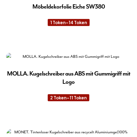
Möbeldekorfolie Eiche SW380
1
Token
–
14
Token
Preisspanne:
1 Token
bis
14 Token
Die
Pro
wei
meh
Var
auf.
MOLLA. Kugelschreiber aus ABS mit Gummigriff mit
Die
Logo
Opt
kön
2
Token
–
11
Token
Preisspanne:
auf
2 Token
der
bis
11 Token
Die
Pro
Pro
gew
wei
wer
meh