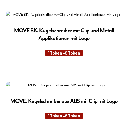
Pro
gew
wei
wer
meh
Var
auf.
MOVE BK. Kugelschreiber mit Clip und Metall
Die
Applikationen mit Logo
Opt
kön
1
Token
–
8
Token
Preisspanne:
auf
1 Token
der
bis
8 Token
Die
Pro
Pro
gew
wei
wer
meh
Var
auf.
MOVE. Kugelschreiber aus ABS mit Clip mit Logo
Die
Opt
1
Token
–
8
Token
Preisspanne:
kön
1 Token
bis
auf