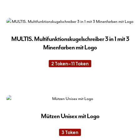
8 Token
Die
der
Pro
Pro
wei
gew
meh
wer
Var
auf.
MULTIS. Multifunktionskugelschreiber 3 in 1 mit 3
Die
Minenfarben mit Logo
Opt
kön
2
Token
–
11
Token
Preisspanne:
auf
2 Token
der
bis
11 Token
Die
Pro
Pro
gew
wei
wer
meh
Var
auf.
Mützen Unisex mit Logo
Die
Opt
3
Token
kön