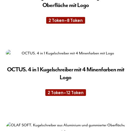
Die
Oberfläche mit Logo
Opt
kön
2
Token
–
8
Token
Preisspanne:
auf
2 Token
der
bis
8 Token
Die
Pro
Pro
gew
wei
wer
meh
Var
auf.
OCTUS. 4 in 1 Kugelschreiber mit 4 Minenfarben mit
Die
Logo
Opt
kön
2
Token
–
12
Token
Preisspanne:
auf
2 Token
der
bis
12 Token
Die
Pro
Pro
gew
wei
wer
meh