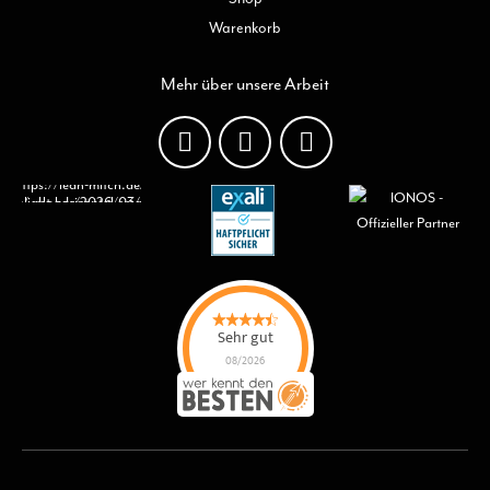
Warenkorb
Mehr über unsere Arbeit
Sehr gut
08/2026
Lean Mitch GmbH
hat
4.7
von
5
Sternen |
15
Lean Mitch
GmbH
Bewertungen
auf
werkenntdenBESTEN.de