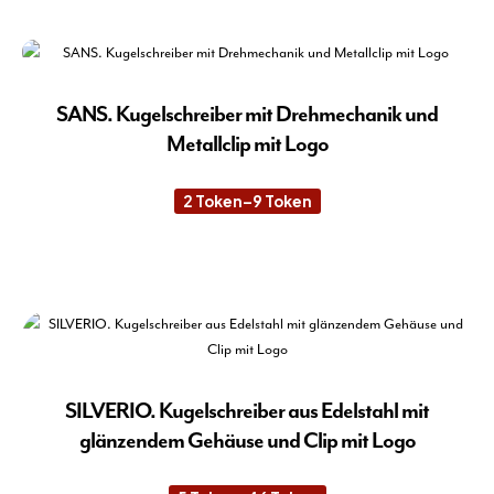
Pro
gew
wei
wer
meh
Var
auf.
SANS. Kugelschreiber mit Drehmechanik und
Die
Metallclip mit Logo
Opt
kön
2
Token
–
9
Token
Preisspanne:
auf
2 Token
der
bis
9 Token
Die
Pro
Pro
gew
wei
wer
meh
Var
auf.
Die
SILVERIO. Kugelschreiber aus Edelstahl mit
Opt
glänzendem Gehäuse und Clip mit Logo
kön
auf