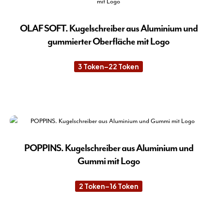
Var
auf.
Die
OLAF SOFT. Kugelschreiber aus Aluminium und
Opt
gummierter Oberfläche mit Logo
kön
auf
3
Token
–
22
Token
Preisspanne:
der
3 Token
Pro
bis
22 Token
Die
gew
Pro
wer
wei
meh
Var
auf.
POPPINS. Kugelschreiber aus Aluminium und
Die
Gummi mit Logo
Opt
kön
2
Token
–
16
Token
Preisspanne:
auf
2 Token
der
bis
16 Token
Die
Pro