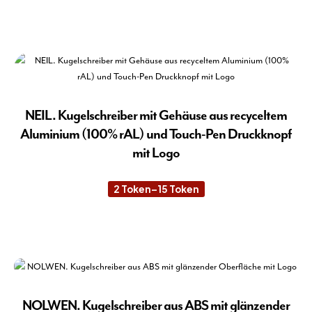
auf
Die
der
Pro
Pro
wei
gew
meh
wer
Var
auf.
Die
NEIL. Kugelschreiber mit Gehäuse aus recyceltem
Opt
Aluminium (100% rAL) und Touch-Pen Druckknopf
kön
mit Logo
auf
der
2
Token
–
15
Token
Pro
Preisspanne:
2 Token
gew
bis
15 Token
Die
wer
Pro
wei
meh
Var
auf.
NOLWEN. Kugelschreiber aus ABS mit glänzender