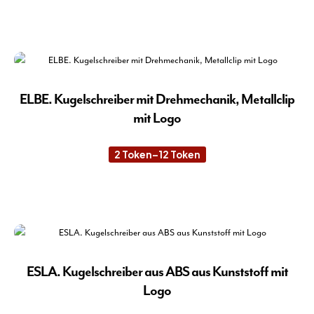
kön
auf
der
Pro
gew
wer
ELBE. Kugelschreiber mit Drehmechanik, Metallclip
mit Logo
2
Token
–
12
Token
Preisspanne:
2 Token
bis
12 Token
Die
Pro
wei
meh
Var
auf.
ESLA. Kugelschreiber aus ABS aus Kunststoff mit
Die
Logo
Opt