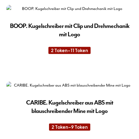
wei
wer
meh
Var
auf.
BOOP. Kugelschreiber mit Clip und Drehmechanik
Die
mit Logo
Opt
kön
2
Token
–
11
Token
Preisspanne:
auf
2 Token
der
bis
11 Token
Die
Pro
Pro
gew
wei
wer
meh
Var
auf.
CARIBE. Kugelschreiber aus ABS mit
Die
blauschreibender Mine mit Logo
Opt
kön
2
Token
–
9
Token
Preisspanne:
auf
2 Token
der
bis