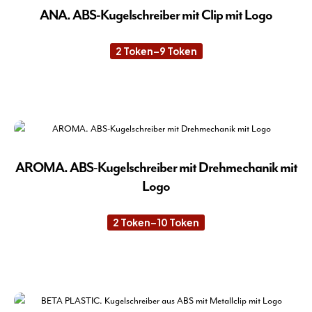
ANA. ABS-Kugelschreiber mit Clip mit Logo
2
Token
–
9
Token
Preisspanne:
2 Token
bis
9 Token
Die
Pro
wei
meh
Var
auf.
AROMA. ABS-Kugelschreiber mit Drehmechanik mit
Die
Logo
Opt
kön
2
Token
–
10
Token
Preisspanne:
auf
2 Token
der
bis
10 Token
Die
Pro
Pro
gew
wei
wer
meh