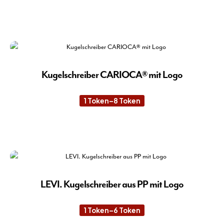
Die
Opt
kön
auf
der
Pro
gew
Kugelschreiber CARIOCA® mit Logo
wer
1
Token
–
8
Token
Preisspanne:
1 Token
bis
8 Token
Die
Pro
wei
meh
Var
auf.
LEVI. Kugelschreiber aus PP mit Logo
Die
Opt
1
Token
–
6
Token
Preisspanne:
kön
1 Token