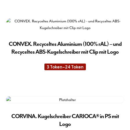
9 Token
Die
Pro
Pro
gew
wei
wer
meh
Var
auf.
Die
CONVEX. Recyceltes Aluminium (100% rAL) – und
Opt
Recyceltes ABS-Kugelschreiber mit Clip mit Logo
kön
auf
3
Token
–
24
Token
Preisspanne:
der
3 Token
Pro
bis
24 Token
Die
gew
Pro
wer
wei
meh
Var
auf.
CORVINA. Kugelschreiber CARIOCA® in PS mit
Die
Logo
Opt