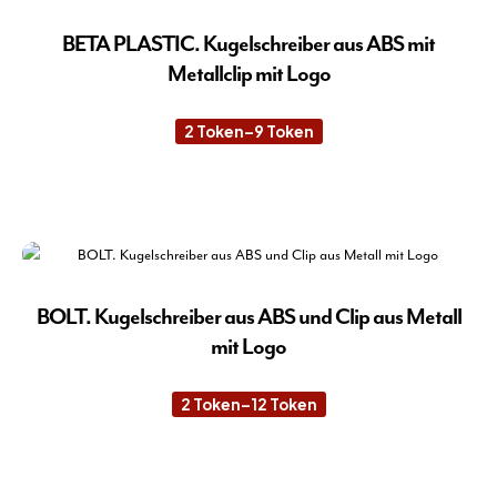
Var
auf.
BETA PLASTIC. Kugelschreiber aus ABS mit
Die
Metallclip mit Logo
Opt
kön
2
Token
–
9
Token
Preisspanne:
auf
2 Token
der
bis
9 Token
Die
Pro
Pro
gew
wei
wer
meh
Var
auf.
BOLT. Kugelschreiber aus ABS und Clip aus Metall
Die
mit Logo
Opt
kön
2
Token
–
12
Token
Preisspanne:
auf
2 Token
der
bis
12 Token
Die
Pro
Pro
gew