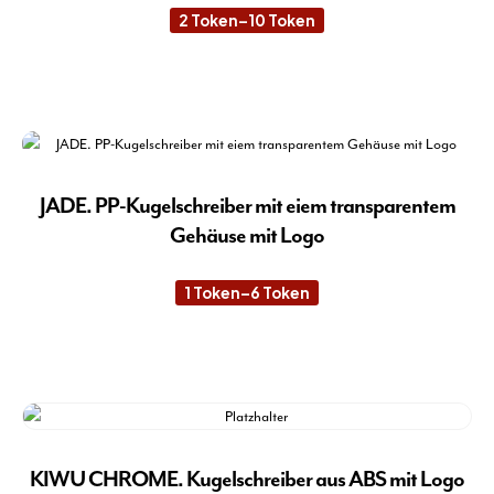
kön
2
Token
–
10
Token
Preisspanne:
auf
2 Token
der
bis
10 Token
Die
Pro
Pro
gew
wei
wer
meh
Var
auf.
JADE. PP-Kugelschreiber mit eiem transparentem
Die
Gehäuse mit Logo
Opt
kön
1
Token
–
6
Token
Preisspanne:
auf
1 Token
der
bis
6 Token
Die
Pro
Pro
gew
wei
wer
meh
Var
auf.
KIWU CHROME. Kugelschreiber aus ABS mit Logo