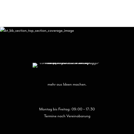
kön
auf
der
Pro
gew
wer
mehr aus Ideen machen.
Montag bis Freitag: 09:00 – 17:30
Termine nach Vereinabarung