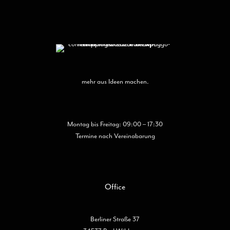
auf
der
Produktseite
gewählt
werden
mehr aus Ideen machen.
Montag bis Freitag: 09:00 – 17:30
Termine nach Vereinabarung
Office
Berliner Straße 37