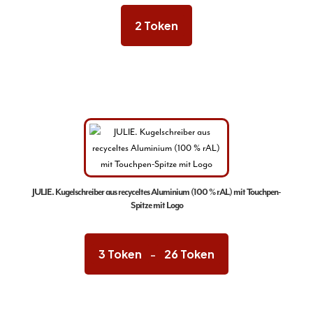
2
Token
Dieses
Produkt
weist
mehrere
Varianten
auf.
Die
Optionen
können
JULIE. Kugelschreiber aus recyceltes Aluminium (100 % rAL) mit Touchpen-
auf
Spitze mit Logo
der
Produktseite
Preisspanne:
3 Token
3
Token
26
Token
gewählt
–
bis
werden
26 Token
Dieses
Produkt