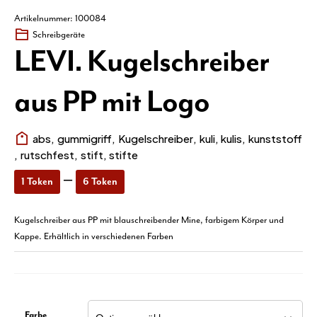
Artikelnummer: 100084
Schreibgeräte
LEVI. Kugelschreiber
aus PP mit Logo
abs
,
gummigriff
,
Kugelschreiber
,
kuli
,
kulis
,
kunststoff
,
rutschfest
,
stift
,
stifte
Preisspanne:
–
1
Token
6
Token
1 Token
Kugelschreiber aus PP mit blauschreibender Mine, farbigem Körper und
Kappe. Erhältlich in verschiedenen Farben
bis
6 Token
Farbe